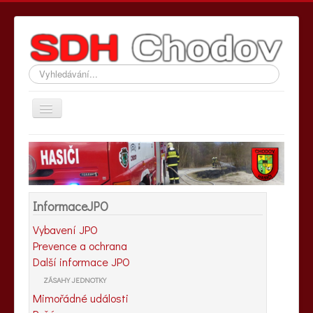
Vyhledávání...
Přepnout
navigaci
Hlavní stránka
Informace SDH
Informace JPO
InformaceJPO
Fotografie
Vybavení JPO
Kontakty
Prevence a ochrana
Další informace JPO
ZÁSAHY JEDNOTKY
Mimořádné události