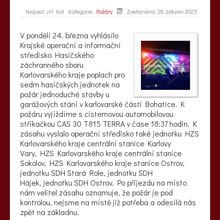
Napsal
Jiří Kot
Kategorie:
Požáry
Zveřejněno: 28. březen 2025
V pondělí 24. března vyhlásilo
Krajské operační a informační
středisko Hasičského
záchranného sboru
Karlovarského kraje poplach pro
sedm hasičských jednotek na
požár jednoduché stavby u
garážových stání v karlovarské části Bohatice. K
požáru vyjíždíme s cisternovou automobilovou
stříkačkou CAS 30 T815 TERRA v čase 18:37 hodin. K
zásahu vyslalo operační středisko také jednotku HZS
Karlovarského kraje centrální stanice Karlovy
Vary, HZS Karlovarského kraje centrální stanice
Sokolov, HZS Karlovarského kraje stanice Ostrov,
jednotku SDH Stará Role, jednotku SDH
Hájek, jednotku SDH Ostrov. Po příjezdu na místo
nám velitel zásahu oznamuje, že požár je pod
kontrolou, nejsme na místě již potřeba a odesílá nás
zpět na základnu.